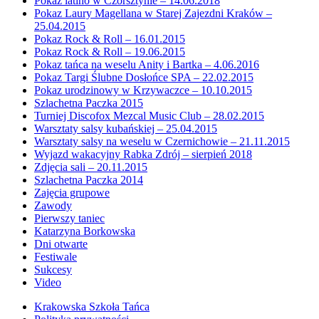
Pokaz latino w Czorsztynie – 14.06.2018
Pokaz Laury Magellana w Starej Zajezdni Kraków –
25.04.2015
Pokaz Rock & Roll – 16.01.2015
Pokaz Rock & Roll – 19.06.2015
Pokaz tańca na weselu Anity i Bartka – 4.06.2016
Pokaz Targi Ślubne Dosłońce SPA – 22.02.2015
Pokaz urodzinowy w Krzywaczce – 10.10.2015
Szlachetna Paczka 2015
Turniej Discofox Mezcal Music Club – 28.02.2015
Warsztaty salsy kubańskiej – 25.04.2015
Warsztaty salsy na weselu w Czernichowie – 21.11.2015
Wyjazd wakacyjny Rabka Zdrój – sierpień 2018
Zdjęcia sali – 20.11.2015
Szlachetna Paczka 2014
Zajęcia grupowe
Zawody
Pierwszy taniec
Katarzyna Borkowska
Dni otwarte
Festiwale
Sukcesy
Video
Krakowska Szkoła Tańca