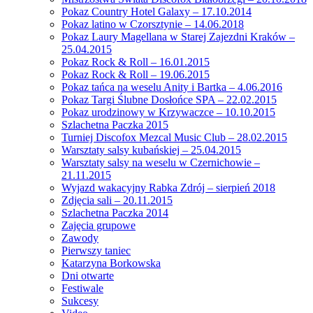
Pokaz Country Hotel Galaxy – 17.10.2014
Pokaz latino w Czorsztynie – 14.06.2018
Pokaz Laury Magellana w Starej Zajezdni Kraków –
25.04.2015
Pokaz Rock & Roll – 16.01.2015
Pokaz Rock & Roll – 19.06.2015
Pokaz tańca na weselu Anity i Bartka – 4.06.2016
Pokaz Targi Ślubne Dosłońce SPA – 22.02.2015
Pokaz urodzinowy w Krzywaczce – 10.10.2015
Szlachetna Paczka 2015
Turniej Discofox Mezcal Music Club – 28.02.2015
Warsztaty salsy kubańskiej – 25.04.2015
Warsztaty salsy na weselu w Czernichowie –
21.11.2015
Wyjazd wakacyjny Rabka Zdrój – sierpień 2018
Zdjęcia sali – 20.11.2015
Szlachetna Paczka 2014
Zajęcia grupowe
Zawody
Pierwszy taniec
Katarzyna Borkowska
Dni otwarte
Festiwale
Sukcesy