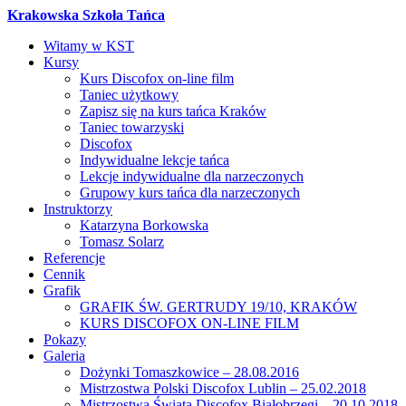
Krakowska Szkoła Tańca
Witamy w KST
Kursy
Kurs Discofox on-line film
Taniec użytkowy
Zapisz się na kurs tańca Kraków
Taniec towarzyski
Discofox
Indywidualne lekcje tańca
Lekcje indywidualne dla narzeczonych
Grupowy kurs tańca dla narzeczonych
Instruktorzy
Katarzyna Borkowska
Tomasz Solarz
Referencje
Cennik
Grafik
GRAFIK ŚW. GERTRUDY 19/10, KRAKÓW
KURS DISCOFOX ON-LINE FILM
Pokazy
Galeria
Dożynki Tomaszkowice – 28.08.2016
Mistrzostwa Polski Discofox Lublin – 25.02.2018
Mistrzostwa Świata Discofox Białobrzegi – 20.10.2018